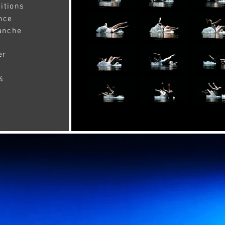
itions
nce
manche
er
4