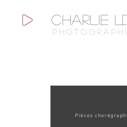
Charlie
L
Photograph
Pièces chorégraph