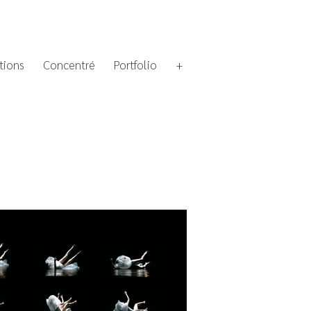
tions
Concentré
Portfolio
+